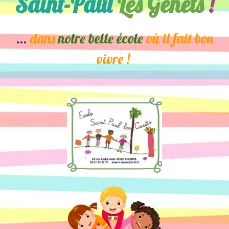
Saint-Paul
Les Genêts
!
...
dans
notre belle école
où il fait bon
vivre !